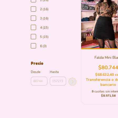
1 (16)
2 (16)
3 (16)
4 (15)
5 (15)
6 (3)
Falda Mini Bl
Precio
$80.74
Desde
Hasta
$68.632,40
c
Transferencia o d
bancario
9
cuotas sin inter
$8.971,56