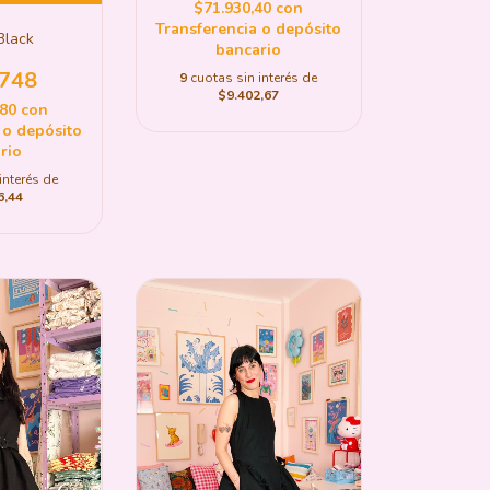
$71.930,40
con
Transferencia o depósito
Black
bancario
.748
9
cuotas sin interés de
$9.402,67
,80
con
 o depósito
rio
interés de
6,44