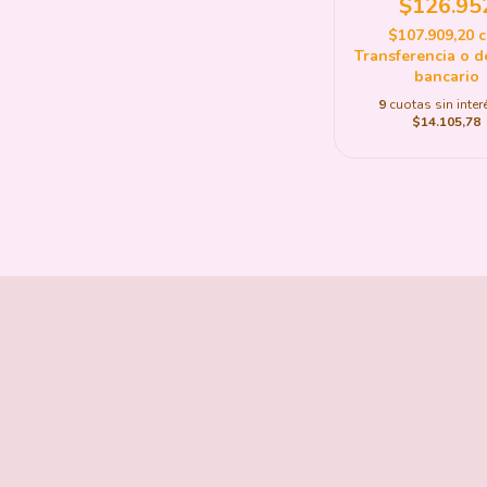
$126.95
$107.909,20
Transferencia o d
bancario
9
cuotas sin inter
$14.105,78