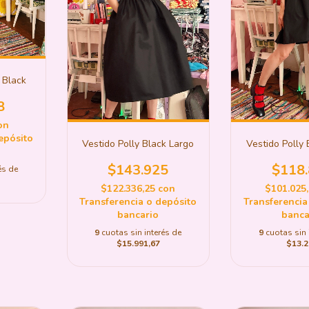
 Black
8
on
epósito
Vestido Polly Black Largo
Vestido Polly 
$143.925
$118
és de
$122.336,25
con
$101.025
Transferencia o depósito
Transferencia
bancario
banca
9
cuotas sin interés de
9
cuotas sin 
$15.991,67
$13.2