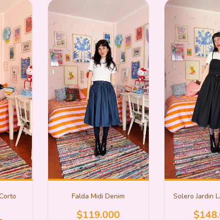
Corto
Solero Jardin 
Falda Midi Denim
$148
$119.000