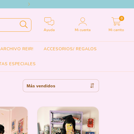
HACEMOS ENVIOS A TODO EL 
0
Ayuda
Mi cuenta
Mi carrito
ARCHIVO REIR!
ACCESORIOS/ REGALOS
TAS ESPECIALES