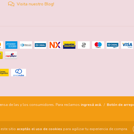
Visita nuestro Blog!
ensa de las y los consumidores. Para reclamos
ingresá acá.
/
Botón de arrep
este sitio
aceptás el uso de cookies
para agilizar tu experiencia de compra.