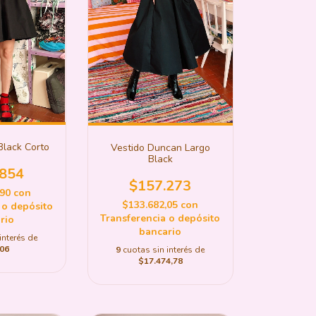
Black Corto
Vestido Duncan Largo
Black
.854
$157.273
,90
con
$133.682,05
con
 o depósito
Transferencia o depósito
rio
bancario
interés de
06
9
cuotas sin interés de
$17.474,78