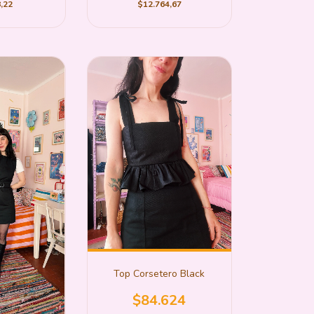
$12.764,67
,22
Top Corsetero Black
$84.624