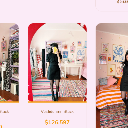
$9.438
Black
Vestido Erin Black
$126.597
0