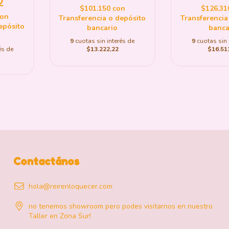
2
$126.3
$101.150
con
con
Transferencia
Transferencia o depósito
epósito
banca
bancario
9
cuotas sin 
9
cuotas sin interés de
és de
$16.51
$13.222,22
Contactános
hola@reirenloquecer.com
no tenemos showroom pero podes visitarnos en nuestro
Taller en Zona Sur!