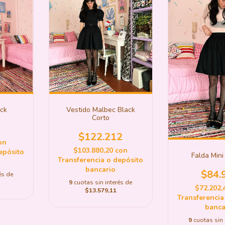
ack
Vestido Malbec Black
Corto
4
$122.212
on
$103.880,20
con
epósito
Falda Mini
Transferencia o depósito
bancario
$84.
és de
9
cuotas sin interés de
$72.202,
$13.579,11
Transferencia
banca
9
cuotas sin 