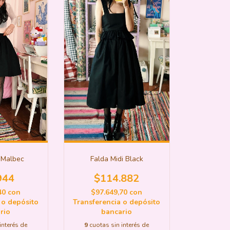
Falda Midi Black
 Malbec
$114.882
944
$97.649,70
con
40
con
Transferencia o depósito
 o depósito
bancario
rio
9
cuotas sin interés de
interés de