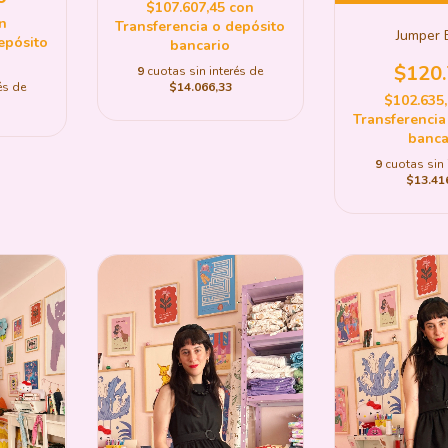
$107.607,45
con
n
Transferencia o depósito
Jumper 
epósito
bancario
$120
9
cuotas sin interés de
és de
$14.066,33
$102.635
Transferencia
banca
9
cuotas sin 
$13.41