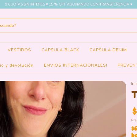
9 CUOTAS SIN INTERES ♥ 15 % OFF ABONANDO CON TRANSFERENCIA ♥
VESTIDOS
CAPSULA BLACK
CAPSULA DENIM
io y devolución
ENVIOS INTERNACIONALES!
PREVEN
Ini
T
$
Pre
$
b