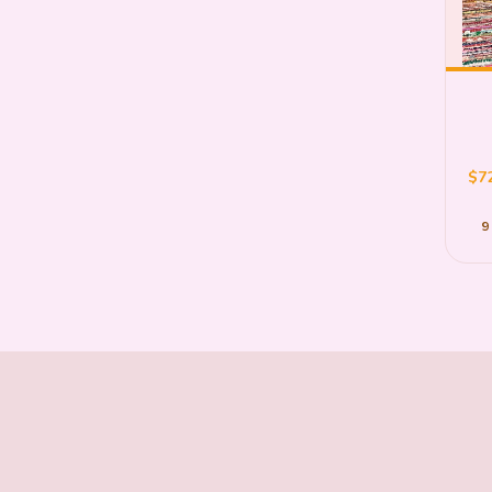
$72
9