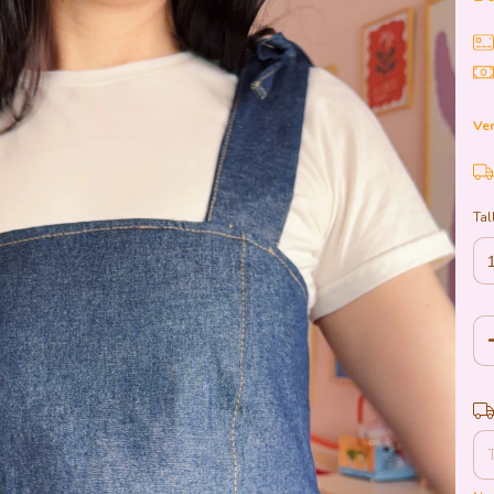
Ver
Tal
Ent