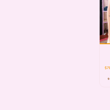
$71
9