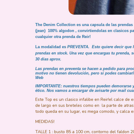
The Denim Collection es una capsula de las prendas
(jean) 100% algodon , convirtiendolas en clasicos p
cualquier otra prenda de Reir!
La modalidad es
PREVENTA. Esto quiere decir que 
prendas en stock. Una vez que encargas tu prenda, s
30 dias aprox.
Las prendas en preventa se hacen a pedido para prod
motivo no tienen devolución, pero si podes cambiarl
Web
IMPORTANTE:
nuestros tiempos pueden demorarse ya
ético. Nos vamos a encargar de avisarte por mail cuan
Este Top es un clasico infalibe en Reir!el calce de
de largo en sus breteles como en la parte de atra
todo queda en su lugar, es mega comodo, y calca e
MEDIDAS!
TALLE 1 : busto 85 a 100 cm, contorno del faldon 2