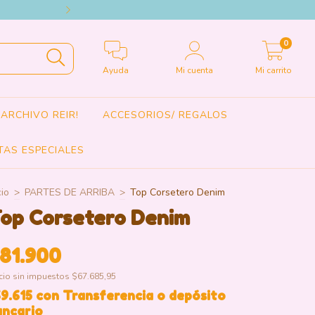
HACEMOS ENVIOS A TODO EL 
0
Ayuda
Mi cuenta
Mi carrito
ARCHIVO REIR!
ACCESORIOS/ REGALOS
TAS ESPECIALES
cio
>
PARTES DE ARRIBA
>
Top Corsetero Denim
op Corsetero Denim
81.900
cio sin impuestos
$67.685,95
69.615
con
Transferencia o depósito
ancario