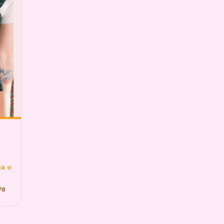
ia o
78