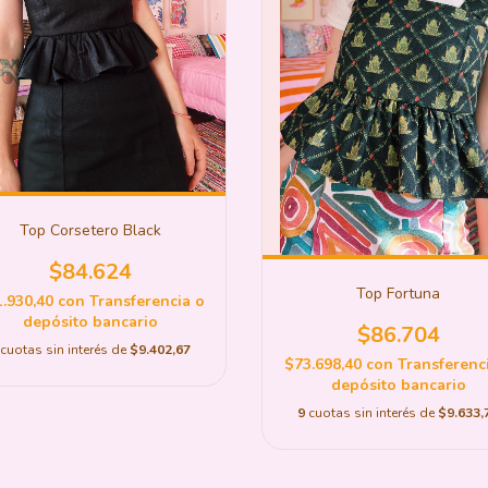
Top Corsetero Black
$84.624
Top Fortuna
.930,40
con
Transferencia o
depósito bancario
$86.704
cuotas sin interés de
$9.402,67
$73.698,40
con
Transferenc
depósito bancario
9
cuotas sin interés de
$9.633,