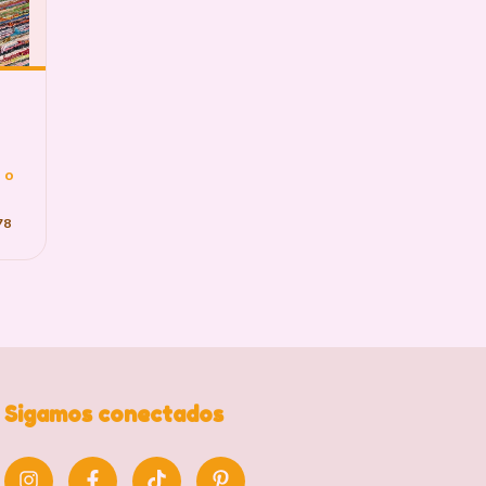
 o
78
Sigamos conectados