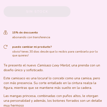
15% de descuento
abonando con transferencia
puedo cambiar mi producto?
obvio! tenes 30 dias desde que lo recibis para cambiarlo por lo
que quieras!
Te presento el nuevo
Camisaco Lexy Merlot
, una prenda con un
diseño único y sofisticado.
Este camisaco es una locura! lo concebi como una camisa, pero
con más presencia. Su corte entallado en la cintura realza la
figura, mientras que se mantiene más suelto en la cadera.
Las mangas princesa, combinadas con puños altos, le otorgan
una personalidad y además, los botones forrados son un detalle
muy hermoso