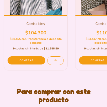
Camisa Kitty
Camisa
$104.300
$110
$88.655
con
Transferencia o depósito
$93.637,70
con
bancario
depósito
9
cuotas sin interés de
$11.588,89
9
cuotas sin inte
COMPRAR
COMPRAR
Para comprar con este
producto