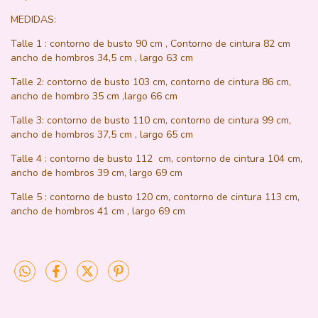
MEDIDAS:
Talle 1 : contorno de busto 90 cm , Contorno de cintura 82 cm
ancho de hombros 34,5 cm , largo 63 cm
Talle 2: contorno de busto 103 cm, contorno de cintura 86 cm,
ancho de hombro 35 cm ,largo 66 cm
Talle 3: contorno de busto 110 cm, contorno de cintura 99 cm,
ancho de hombros 37,5 cm , largo 65 cm
Talle 4 : contorno de busto 112 cm, contorno de cintura 104 cm,
ancho de hombros 39 cm, largo 69 cm
Talle 5 : contorno de busto 120 cm, contorno de cintura 113 cm,
ancho de hombros 41 cm , largo 69 cm