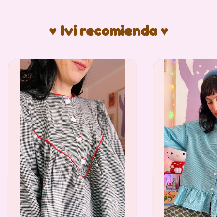
♥ Ivi recomienda ♥