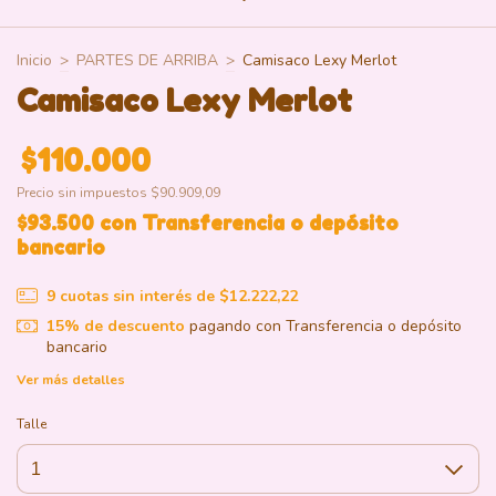
Inicio
>
PARTES DE ARRIBA
>
Camisaco Lexy Merlot
Camisaco Lexy Merlot
$110.000
Precio sin impuestos
$90.909,09
$93.500
con
Transferencia o depósito
bancario
9
cuotas sin interés de
$12.222,22
15% de descuento
pagando con Transferencia o depósito
bancario
Ver más detalles
Talle