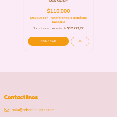
Midi Merlot
$110.000
$93.500
con
Transferencia o depósito
bancario
9
cuotas sin interés de
$12.222,22
COMPRAR
Contactános
hola@reirenloquecer.com